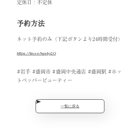
定休日：不定休
予約方法
ネット予約のみ（下記ボタンより24時間受付）
https://lin.ee/hpe1g2O
#岩手 #盛岡市 #盛岡中央通店 #盛岡駅 #ホッ
トペッパービューティー
一覧に戻る