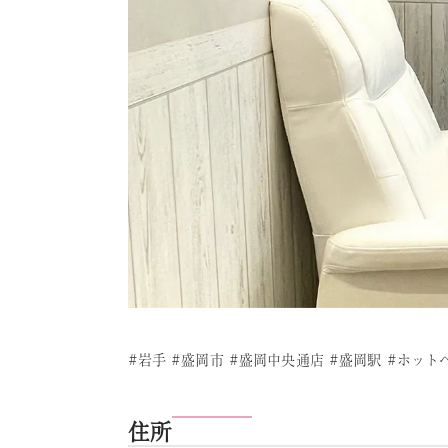
#岩手 #盛岡市 #盛岡中央通店 #盛岡駅 #ホッ
住所